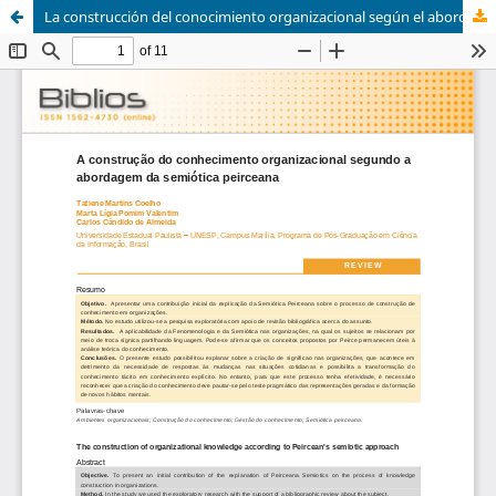
La construcción del conocimiento organizacional según el abordaje de la semiótica peirceana