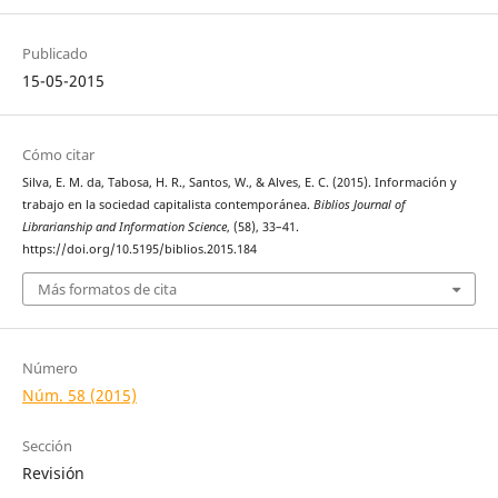
Publicado
15-05-2015
Cómo citar
Silva, E. M. da, Tabosa, H. R., Santos, W., & Alves, E. C. (2015). Información y
trabajo en la sociedad capitalista contemporánea.
Biblios Journal of
Librarianship and Information Science
, (58), 33–41.
https://doi.org/10.5195/biblios.2015.184
Más formatos de cita
Número
Núm. 58 (2015)
Sección
Revisión