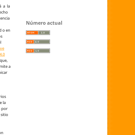
á a la
recho
cencia
Número actual
d o en
os
l
ive
4.0
 que,
mite a
nicar
rios
e la
a por
sitio
ón