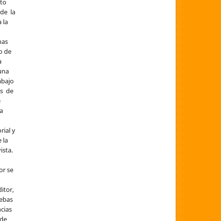
ito
 de la
 la
nas
o de
a
una
abajo
és de
e
la
rial y
 la
ista.
or se
itor,
uebas
ncias
 de