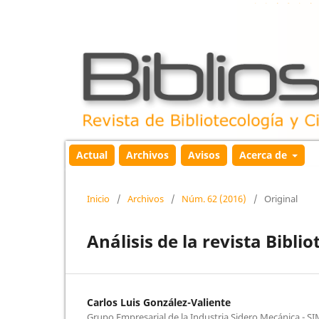
Actual
Archivos
Avisos
Acerca de
Inicio
/
Archivos
/
Núm. 62 (2016)
/
Original
Análisis de la revista Bibli
Carlos Luis González-Valiente
Grupo Empresarial de la Industria Sidero Mecánica - S