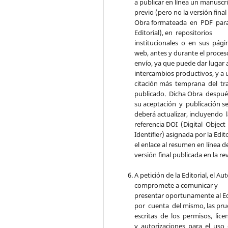
a publicar en línea un manuscr
previo (pero no la versión final
Obra formateada en PDF para
Editorial), en repositorios
institucionales o en sus pági
web, antes y durante el proces
envío, ya que puede dar lugar 
intercambios productivos, y a 
citación más temprana del tr
publicado. Dicha Obra despu
su aceptación y publicación s
deberá actualizar, incluyendo 
referencia DOI (Digital Object
Identifier) asignada por la Edito
el enlace al resumen en línea de
versión final publicada en la rev
A petición de la Editorial, el Aut
compromete a comunicar y
presentar oportunamente al Ed
por cuenta del mismo, las pr
escritas de los permisos, lice
y autorizaciones para el uso