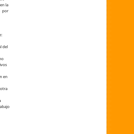
 en la
o por
e:
l del
 no
sivos
ón en
 otra
a
rabajo
a