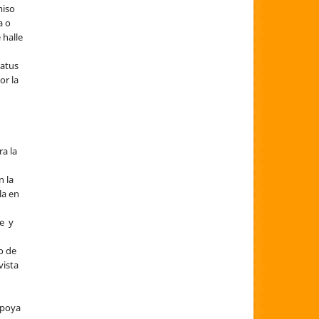
miso
a o
 halle
tatus
or la
ra la
a
n la
la en
re y
l
o de
vista
apoya