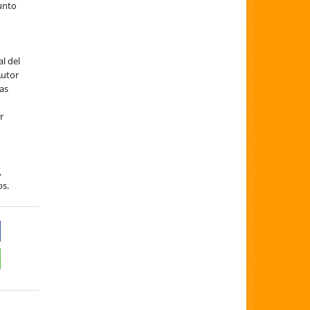
sunto
al del
Autor
ías
er
,
os.