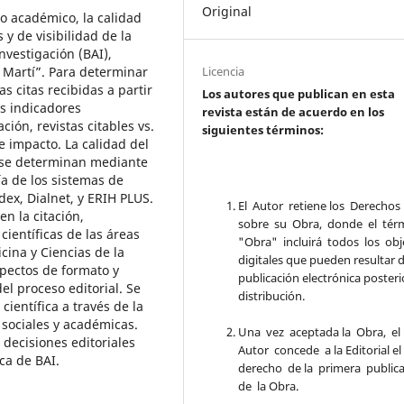
Original
cto académico, la calidad
s y de visibilidad de la
Investigación (BAI),
Licencia
é Martí”. Para determinar
s citas recibidas a partir
Los autores que publican en esta
s indicadores
revista están de acuerdo en los
ación, revistas citables vs.
siguientes términos:
e impacto. La calidad del
ad se determinan mediante
a de los sistemas de
dex, Dialnet, y ERIH PLUS.
El Autor retiene los Derechos
n la citación,
sobre su Obra, donde el tér
científicas de las áreas
"Obra" incluirá todos los obj
cina y Ciencias de la
digitales que pueden resultar d
spectos de formato y
publicación electrónica posteri
l proceso editorial. Se
distribución.
científica a través de la
 sociales y académicas.
Una vez aceptada la Obra, el
 decisiones editoriales
Autor concede a la Editorial e
ica de BAI.
derecho de la primera public
de la Obra.