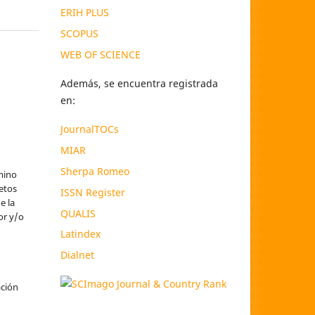
ERIH PLUS
SCOPUS
WEB OF SCIENCE
Además, se encuentra registrada
en:
JournalTOCs
MIAR
Sherpa Romeo
mino
etos
ISSN Register
e la
QUALIS
or y/o
Latindex
Dialnet
l
ación