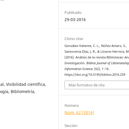
Publicado
29-03-2016
Cómo citar
González-Valiente, C. L., Núñez Amaro, S.,
Santovenia Díaz, J. R., & Linares Herrera, M
(2016). Análisis de la revista Bibliotecas: An
Investigación.
Biblios Journal of Librarianshi
Information Science
, (62), 1–16.
https://doi.org/10.5195/biblios.2016.259
al, Visibilidad científica,
Más formatos de cita
logía, Bibliometría,
Número
Núm. 62 (2016)
Sección