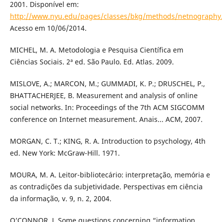
2001. Disponível em:
http://www.nyu.edu/pages/classes/bkg/methods/netnography
Acesso em 10/06/2014.
MICHEL, M. A. Metodologia e Pesquisa Científica em
Ciências Sociais. 2ª ed. São Paulo. Ed. Atlas. 2009.
MISLOVE, A.; MARCON, M.; GUMMADI, K. P.; DRUSCHEL, P.,
BHATTACHERJEE, B. Measurement and analysis of online
social networks. In: Proceedings of the 7th ACM SIGCOMM
conference on Internet measurement. Anais... ACM, 2007.
MORGAN, C. T.; KING, R. A. Introduction to psychology, 4th
ed. New York: McGraw-Hill. 1971.
MOURA, M. A. Leitor-bibliotecário: interpretação, memória e
as contradições da subjetividade. Perspectivas em ciência
da informação, v. 9, n. 2, 2004.
O’CONNOR, J. Some questions concerning “information