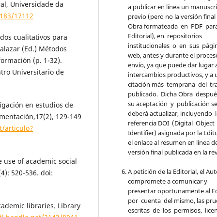
ral, Universidade da
a publicar en línea un manuscr
2183/17112
previo (pero no la versión final
Obra formateada en PDF para
Editorial), en repositorios
dos cualitativos para
institucionales o en sus pági
Salazar (Ed.) Métodos
web, antes y durante el proces
formación (p. 1-32).
envío, ya que puede dar lugar 
ro Universitario de
intercambios productivos, y a 
citación más temprana del tr
publicado. Dicha Obra despu
su aceptación y publicación s
igación en estudios de
deberá actualizar, incluyendo 
umentación,17(2), 129-149
referencia DOI (Digital Object
t/articulo?
Identifier) asignada por la Edito
el enlace al resumen en línea de
versión final publicada en la rev
he use of academic social
A petición de la Editorial, el Aut
4): 520-536. doi:
compromete a comunicar y
presentar oportunamente al Ed
por cuenta del mismo, las pr
cademic libraries. Library
escritas de los permisos, lice