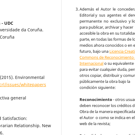
Además el Autor le conceder
Editorial y sus agentes el de
permanente no exclusivo y li
 - UDC
para publicar, archivar y hacer
iversidade da Coruña.
accesible la obra en su totalida
a Coruña
parte, en todas las formas de l
medios ahora conocidos o en e
futuro, bajo una
Licencia Creat
Commons de Reconocimiento 
Internacional
o su equivalente
para evitar cualquier duda, per
otros copiar, distribuir y comu
(2015). Environmental
públicamente la obra bajo la
crl/issues/whitepapers
condición siguiente:
ectiva general
Reconocimiento
- otros usua
deben reconocer los créditos d
Obra de la manera especificad
el Autor o como se indica en el 
d Satisfaction:
web de la revista;
rarian Relationship. New
6.