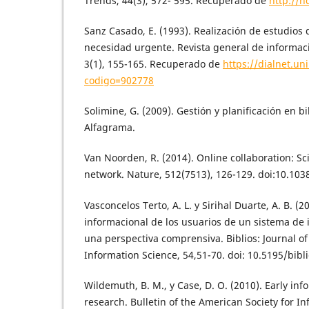
Trends, 44(3), 572- 595. Recuperado de
http://h
Sanz Casado, E. (1993). Realización de estudios 
necesidad urgente. Revista general de informa
3(1), 155-165. Recuperado de
https://dialnet.uni
codigo=902778
Solimine, G. (2009). Gestión y planificación en bi
Alfagrama.
Van Noorden, R. (2014). Online collaboration: Sci
network. Nature, 512(7513), 126-129. doi:10.10
Vasconcelos Terto, A. L. y Sirihal Duarte, A. B. (2
informacional de los usuarios de un sistema de 
una perspectiva comprensiva. Biblios: Journal of
Information Science, 54,51-70. doi: 10.5195/bibl
Wildemuth, B. M., y Case, D. O. (2010). Early in
research. Bulletin of the American Society for I