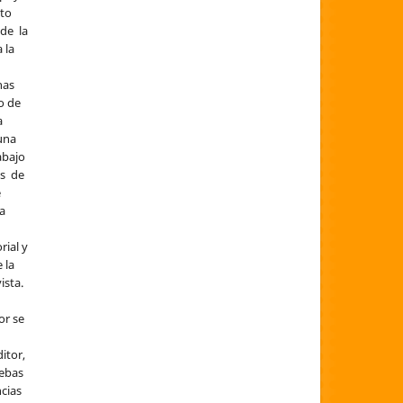
ito
 de la
 la
nas
o de
a
una
abajo
és de
e
la
rial y
 la
ista.
or se
itor,
uebas
ncias