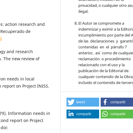
privacidad, o cualquier otro a
ilegal.
El Autor se compromete a
es: action research and
indemnizar y eximir a la Editori
. Recuperado de
incumplimiento por parte del 
l
de las declaraciones y garant
contenidas en el párrafo 7
logy and research
anterior, así como de cualqui
. The new review of
reclamación o procedimiento
relacionado con el uso y la
publicación de la Editorial de
cualquier contenido de la Obra
tion needs in local
incluido el contenido de tercer
 report on Project INISS.
tweet
compartir
1979). Information needs in
compartir
compartir
cond report on Project
 doi: