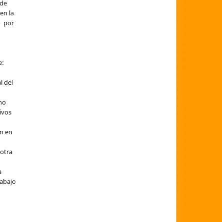
 de
 en la
o por
e:
l del
 no
sivos
ón en
 otra
a
rabajo
a