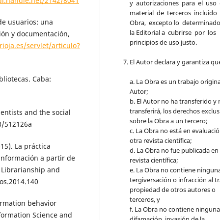
dl.handle.net/2142/8041
y autorizaciones para el uso
material de terceros incluido
de usuarios: una
Obra, excepto lo determinad
la Editorial a cubrirse por los
ción y documentación,
principios de uso justo.
rioja.es/servlet/articulo?
El Autor declara y garantiza qu
bliotecas. Caba:
a. La Obra es un trabajo origina
Autor;
b. El Autor no ha transferido y
transferirá, los derechos exclu
entists and the social
sobre la Obra a un tercero;
38/512126a
c. La Obra no está en evaluaci
otra revista científica;
015). La práctica
d. La Obra no fue publicada en
información a partir de
revista científica;
 Librarianship and
e. La Obra no contiene ningun
tergiversación o infracción al t
ios.2014.140
propiedad de otros autores o
terceros, y
formation behavior
f. La Obra no contiene ningun
nformation Science and
difamación, invasión de la