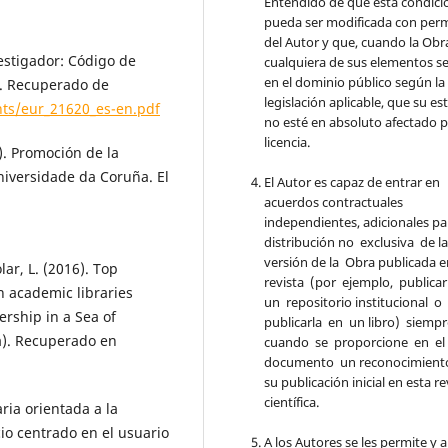
Entendido de que esta condici
pueda ser modificada con per
del Autor y que, cuando la Obr
estigador: Código de
cualquiera de sus elementos se
en el dominio público según la
s. Recuperado de
legislación aplicable, que su es
hts/eur_21620_es-en.pdf
no esté en absoluto afectado p
licencia.
). Promoción de la
Universidade da Coruña. El
El Autor es capaz de entrar en
acuerdos contractuales
independientes, adicionales pa
distribución no exclusiva de l
versión de la Obra publicada e
lar, L. (2016). Top
revista (por ejemplo, publicar
in academic libraries
un repositorio institucional o
ership in a Sea of
publicarla en un libro) siemp
a). Recuperado en
cuando se proporcione en e
documento un reconocimient
su publicación inicial en esta re
científica.
aria orientada a la
io centrado en el usuario
A los Autores se les permite y 