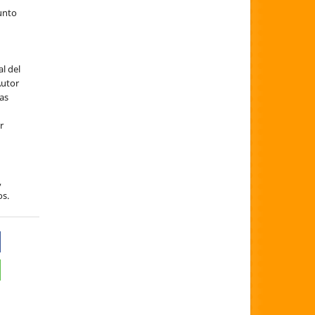
sunto
al del
Autor
ías
er
,
os.