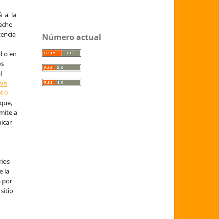
á a la
recho
cencia
Número actual
d o en
os
l
ive
4.0
 que,
mite a
nicar
rios
e la
a por
sitio