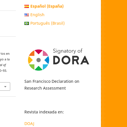
Español (España)
English
Português (Brasil)
rios en
yo a la
al of
80–93.
San Francisco Declaration on
Research Assessment
Revista indexada en:
DOAJ