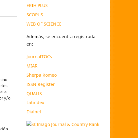
ERIH PLUS
SCOPUS
WEB OF SCIENCE
Además, se encuentra registrada
en:
JournalTOCs
MIAR
Sherpa Romeo
mino
ISSN Register
etos
e la
QUALIS
or y/o
Latindex
Dialnet
l
ación