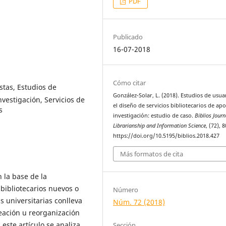
PDF
Publicado
16-07-2018
Cómo citar
stas, Estudios de
González-Solar, L. (2018). Estudios de usua
nvestigación, Servicios de
el diseño de servicios bibliotecarios de apo
s
investigación: estudio de caso.
Biblios Journ
Librarianship and Information Science
, (72), 
https://doi.org/10.5195/biblios.2018.427
Más formatos de cita
 la base de la
 bibliotecarios nuevos o
Número
s universitarias conlleva
Núm. 72 (2018)
eación u reorganización
 este artículo se analiza
Sección