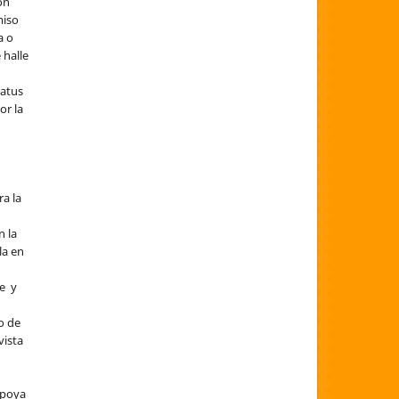
ón
miso
a o
 halle
tatus
or la
ra la
a
n la
la en
re y
l
o de
vista
apoya