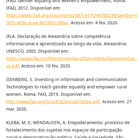
IFAD. Gender equality and women’s empowerment. Roma:
IFAD, 2012. Disponível em:
https://www.ifad.org/documents/38714170/40706239/Gender+
3f75-4056-aca4-9673851290ac
. Acesso em: 4 fev. 2020.
IFLA. Declaração de Alexandria sobre competência
informacional e aprendizado ao longo da vida. Alexandria:
UNESCO, 2005. Disponível em:
https://www.ifla.org/files/assets/wsis/Documents/beaconinfsoc-
pt.pdf
. Acesso em: 10 fev. 2020.
ISENBERG, S. Investing in information and communication
Technologies to reach gender equality and empower rural
women. Roma: FAO, 2019. Disponível em:
http://www.fao.org/3/ca4182en/ca4182en.pdf
. Acesso em: 27
mar. 2020.
KLEBA, M. E; WENDAUSEN, A. Empoderamento: processo de
fortalecimento dos sujeitos nos espaços de participação
social e democratização política. Saúde e Sociedade, São