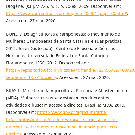
Diogène, [s.l.], v. 225, n. 1, p. 70-88, 2009. Disponível em:
https://www.cairn.info/revue-diogene-2009-1-page-70.htm#
.
Acesso em: 27 mar. 2020.
BONI, V. De agricultoras a camponesas: o movimento de
Mulheres Camponesas de Santa Catarina e suas práticas.
2012. Tese (Doutorado) - Centro de Filosofia e Ciências
Humanas, Universidade Federal de Santa Catarina.
Florianópolis: UFSC, 2012. Disponível em:
https://repositorio.ufsc.br/bitstream/handle/123456789/100720
sequence=1&isAllowed=y
. Acesso em: 27 mar. 2020.
BRASIL. Ministério da Agricultura, Pecuária e Abastecimento
(MDA). Mulheres rurais se destacam em diferentes
atividades e buscam acesso a direitos. Brasília: MDA, 2019.
Disponível em:
https://www.gov.br/agricultura/pt-
br/assuntos/noticias/mulheres-rurais-se-destacam-em-
diferentes-atividades-e-buscam-visibilidade-para-seus-
direitos
. Acesso em: 27 mar. 2020.