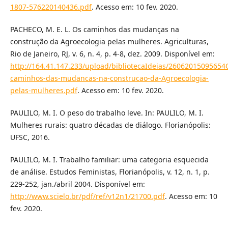
1807-576220140436.pdf
. Acesso em: 10 fev. 2020.
PACHECO, M. E. L. Os caminhos das mudanças na
construção da Agroecologia pelas mulheres. Agriculturas,
Rio de Janeiro, RJ, v. 6, n. 4, p. 4-8, dez. 2009. Disponível em:
http://164.41.147.233/upload/bibliotecaIdeias/26062015095654
caminhos-das-mudancas-na-construcao-da-Agroecologia-
pelas-mulheres.pdf
. Acesso em: 10 fev. 2020.
PAULILO, M. I. O peso do trabalho leve. In: PAULILO, M. I.
Mulheres rurais: quatro décadas de diálogo. Florianópolis:
UFSC, 2016.
PAULILO, M. I. Trabalho familiar: uma categoria esquecida
de análise. Estudos Feministas, Florianópolis, v. 12, n. 1, p.
229-252, jan./abril 2004. Disponível em:
http://www.scielo.br/pdf/ref/v12n1/21700.pdf
. Acesso em: 10
fev. 2020.