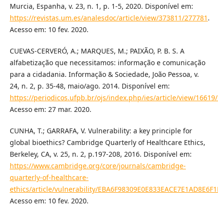
Murcia, Espanha, v. 23, n. 1, p. 1-5, 2020. Disponível em:
https://revistas.um.es/analesdoc/article/view/373811/277781
.
Acesso em: 10 fev. 2020.
CUEVAS-CERVERÓ, A.; MARQUES, M.; PAIXÃO, P. B. S. A
alfabetização que necessitamos: informação e comunicação
para a cidadania. Informação & Sociedade, João Pessoa, v.
24, n. 2, p. 35-48, maio/ago. 2014. Disponível em:
https://periodicos.ufpb.br/ojs/index.php/ies/article/view/16619
Acesso em: 27 mar. 2020.
CUNHA, T.; GARRAFA, V. Vulnerability: a key principle for
global bioethics? Cambridge Quarterly of Healthcare Ethics,
Berkeley, CA, v. 25, n. 2, p.197-208, 2016. Disponível em:
https://www.cambridge.org/core/journals/cambridge-
quarterly-of-healthcare-
ethics/article/vulnerability/EBA6F98309E0E833EACE7E1AD8E6F1
Acesso em: 10 fev. 2020.