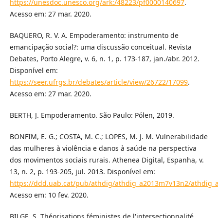
https://unesdoc.unesco.org/ark:/48223/pf0000140697
.
Acesso em: 27 mar. 2020.
BAQUERO, R. V. A. Empoderamento: instrumento de
emancipação social?: uma discussão conceitual. Revista
Debates, Porto Alegre, v. 6, n. 1, p. 173-187, jan./abr. 2012.
Disponível em:
https://seer.ufrgs.br/debates/article/view/26722/17099
.
Acesso em: 27 mar. 2020.
BERTH, J. Empoderamento. São Paulo: Pólen, 2019.
BONFIM, E. G.; COSTA, M. C.; LOPES, M. J. M. Vulnerabilidade
das mulheres à violência e danos à saúde na perspectiva
dos movimentos sociais rurais. Athenea Digital, Espanha, v.
13, n. 2, p. 193-205, jul. 2013. Disponível em:
https://ddd.uab.cat/pub/athdig/athdig_a2013m7v13n2/athdig
Acesso em: 10 fev. 2020.
BILGE, S. Théorisations féministes de l'intersectionnalité.