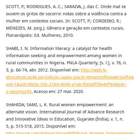
SCOTT, P.; RODRIGUES, A. C.; SARAIVA, J. das C. Onde mal se
ouvem os gritos de socorro: notas sobre a violência contra a
mulher em contextos sociais. In: SCOTT, P.; CORDEIRO, R.;
MENEZES, M. (org.). Gênero e geração em contextos rurais.
Florianópolis: Ed. Mulheres, 2010.
SHABI, I. N. Information literacy: a catalyst for health
information seeking and empowerment among women in
rural communities in Nigeria. PNLA Quarterly, [s. l.], v. 76, n.
3, p. 66-74, abr. 2012. Disponível em:
http://web-b-
ebscohost.ez46.periodicos.capes.gov.br/ehost/pdfviewer/pdfvi
vid=1&sid=00cbc1bb-2164-4b00-a1e6-fb6ddf59e40f%40pdc-
v-sessmgr03
. Acesso em: 27 mar. 2020.
SHAHIDA; SAMI, L. K. Rural women empowerment: an
alternate vision. International Journal of Advance Research
and Innovative Ideas in Education, Gujarate (Índia), v. 1, n.
5, p. 515-518, 2015. Disponível em:
http://ijariie.com/AdminUploadPdf/Rural_Women_Empowerment_a