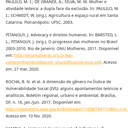
PAULILO, M. I.; DE GRANDI, A.; SILVA, M. M. Mulher e
atividade leiteira: a dupla face da exclusão. In: PAULILO, M.
I.; SCHMIDT, W. (org.). Agricultura e espaço rural em Santa
Catarina. Florianópolis: UFSC, 2003.
PITANGUY, J. Advocacy e direitos humanos. In: BARSTED, L.
L.; PITANGUY, J. (org.). O progresso das mulheres no Brasil
2003-2010. Rio de Janeiro: ONU Mulheres, 2011. Disponível
em:
http://onumulheres.org.br/wp-
content/themes/vibecom_onu/pdfs/progresso.pdf
. Acesso
em: 27 mar. 2020.
ROCHA, B. N. et al. A dimensão de gênero no Índice de
Vulnerabilidade Social (IVS): alguns apontamentos teóricos e
analíticos. Boletim regional, urbano e ambiental, Brasília,
DF, n. 16, jan./jun. 2017. Disponível em:
http://repositorio.ipea.gov.br/bitstream/11058/7947/1/BRU_n
Acesso em: 10 fev. 2020.