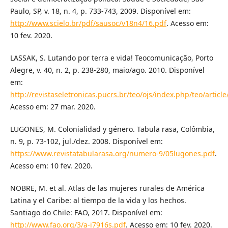
Paulo, SP, v. 18, n. 4, p. 733-743, 2009. Disponível em:
http://www.scielo.br/pdf/sausoc/v18n4/16.pdf
. Acesso em:
10 fev. 2020.
LASSAK, S. Lutando por terra e vida! Teocomunicação, Porto
Alegre, v. 40, n. 2, p. 238-280, maio/ago. 2010. Disponível
em:
http://revistaseletronicas.pucrs.br/teo/ojs/index.php/teo/articl
Acesso em: 27 mar. 2020.
LUGONES, M. Colonialidad y género. Tabula rasa, Colômbia,
n. 9, p. 73-102, jul./dez. 2008. Disponível em:
https://www.revistatabularasa.org/numero-9/05lugones.pdf
.
Acesso em: 10 fev. 2020.
NOBRE, M. et al. Atlas de las mujeres rurales de América
Latina y el Caribe: al tiempo de la vida y los hechos.
Santiago do Chile: FAO, 2017. Disponível em:
http://www.fao.org/3/a-i7916s.pdf
. Acesso em: 10 fev. 2020.