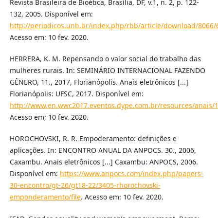
Revista Brasileira de Bioética, Brasília, DF, v.1, n. 2, p. 122-
132, 2005. Disponível em:
http://periodicos.unb.br/index.php/rbb/article/download/8066/
Acesso em: 10 fev. 2020.
HERRERA, K. M. Repensando o valor social do trabalho das
mulheres rurais. In: SEMINÁRIO INTERNACIONAL FAZENDO
GÊNERO, 11., 2017, Florianópolis. Anais eletrônicos [...]
Florianópolis: UFSC, 2017. Disponível em:
http://www.en.wwc2017.eventos.dype.com.br/resources/anais
Acesso em; 10 fev. 2020.
HOROCHOVSKI, R. R. Empoderamento: definições e
aplicações. In: ENCONTRO ANUAL DA ANPOCS. 30., 2006,
Caxambu. Anais eletrônicos [...] Caxambu: ANPOCS, 2006.
Disponível em:
https://www.anpocs.com/index.php/papers-
30-encontro/gt-26/gt18-22/3405-rhorochovski-
emponderamento/file
. Acesso em: 10 fev. 2020.