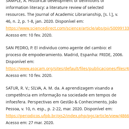
SAMPLE, A. Historical development of definitions of
information literacy: a literature review of selected
resources. The Journal of Academic Librarianship, [s. l.], v.
46, n. 2, p. 1-8, jan. 2020. Disponível em:
https://www.sciencedirect.com/science/article/abs/pii/S00991
Acesso em: 10 fev. 2020.
SAN PEDRO, P. El individuo como agente del cambio: el
proceso de empoderamiento. Madrid, Espanha: FRIDE, 2006.
Disponível em:
https://www.asocam.org/sites/default/files/publicaciones/fil
Acesso em: 10 fev. 2020.
SATUR, R. V.; SILVA, A. M. da. A aprendizagem visando a
competência em informação na sociedade em tempos de
infoesfera. Perspectivas em Gestão & Conhecimento, João
Pessoa, v. 10, n. esp., p. 2-22, mar. 2020. Disponível em:
https://periodicos.ufpb.br/ojs2/index.php/pgc/article/view/486
Acesso em: 27 mar. 2020.