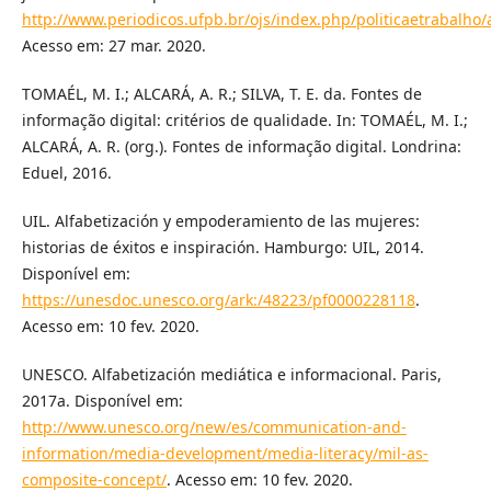
http://www.periodicos.ufpb.br/ojs/index.php/politicaetrabalho/
Acesso em: 27 mar. 2020.
TOMAÉL, M. I.; ALCARÁ, A. R.; SILVA, T. E. da. Fontes de
informação digital: critérios de qualidade. In: TOMAÉL, M. I.;
ALCARÁ, A. R. (org.). Fontes de informação digital. Londrina:
Eduel, 2016.
UIL. Alfabetización y empoderamiento de las mujeres:
historias de éxitos e inspiración. Hamburgo: UIL, 2014.
Disponível em:
https://unesdoc.unesco.org/ark:/48223/pf0000228118
.
Acesso em: 10 fev. 2020.
UNESCO. Alfabetización mediática e informacional. Paris,
2017a. Disponível em:
http://www.unesco.org/new/es/communication-and-
information/media-development/media-literacy/mil-as-
composite-concept/
. Acesso em: 10 fev. 2020.