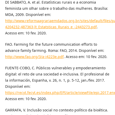
DI SABBATO, A. et al. Estatísticas rurais e a economia
feminista um olhar sobre o trabalho das mulheres. Brasília:
MDA, 2009. Disponível em:
http://www.reformaagrariaemdados.org.br/sites/default/files/pa
4204232-487363-lt_Estatsticas_Rurais_e_-2443273.pdf
.
Acesso em: 10 fev. 2020.
FAO. Farming for the future communication efforts to
advance family farming. Roma: FAO, 2014. Disponível em:
http://www.fao.org/3/a-i4223e.pdf
. Acesso em: 10 fev. 2020.
FUENTE-COBO, C. Públicos vulnerables y empoderamiento
digital: el reto de una sociedad e-inclusiva. El profesional de
la información, Espanha, v. 26, n. 1, p. 5-12, jan./fev. 2017.
Disponível em:
https://recyt.fecyt.es/index.php/EPI/article/viewFile/epi.2017.e
Acesso em: 10 fev. 2020.
GARRAFA, V. Inclusão social no contexto político da bioética.